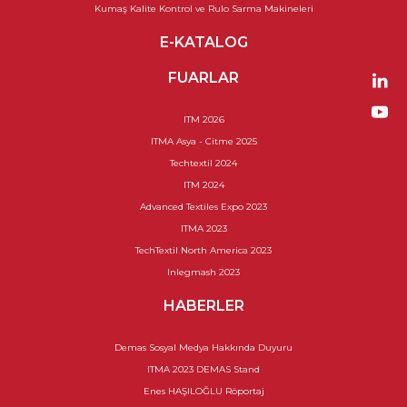
Kumaş Kalite Kontrol ve Rulo Sarma Makineleri
E-KATALOG
FUARLAR
ITM 2026
ITMA Asya - Citme 2025
Techtextil 2024
ITM 2024
Advanced Textiles Expo 2023
ITMA 2023
TechTextil North America 2023
Inlegmash 2023
HABERLER
Demas Sosyal Medya Hakkında Duyuru
ITMA 2023 DEMAS Stand
Enes HAŞILOĞLU Röportaj