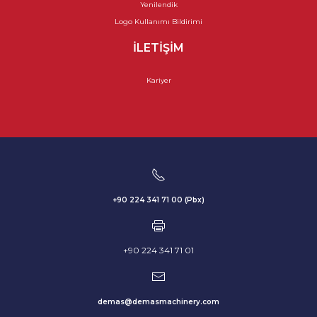
Yenilendik
Logo Kullanımı Bildirimi
İLETIŞIM
Kariyer
+90 224 341 71 00 (Pbx)
+90 224 341 71 01
demas@demasmachinery.com