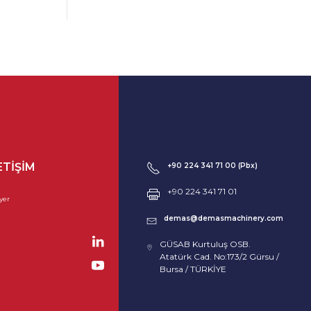
ETIŞIM
+90 224 341 71 00 (Pbx)
+90 224 341 71 01
yer
demas@demasmachinery.com
GÜSAB Kurtuluş OSB.
Atatürk Cad. No:173/2 Gürsu /
Bursa / TÜRKİYE