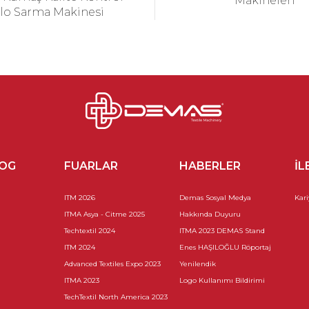
Makineleri
lo Sarma Makinesi
LOG
FUARLAR
HABERLER
İL
ITM 2026
Demas Sosyal Medya
Kari
ITMA Asya - Citme 2025
Hakkında Duyuru
Techtextil 2024
ITMA 2023 DEMAS Stand
ITM 2024
Enes HAŞILOĞLU Röportaj
Advanced Textiles Expo 2023
Yenilendik
ITMA 2023
Logo Kullanımı Bildirimi
TechTextil North America 2023