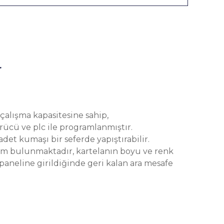
r
K.1001
alışma kapasitesine sahip,
rücü ve plc ile programlanmıştır.
det kumaşı bir seferde yapıştırabilir.
am bulunmaktadır, kartelanın boyu ve renk
l paneline girildiğinde geri kalan ara mesafe