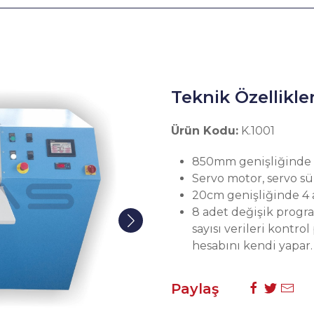
Teknik Özellikle
K.1001
Ürün Kodu:
K.1001
850mm genişliğinde ç
Servo motor, servo sü
20cm genişliğinde 4 a
8 adet değişik progr
sayısı verileri kontro
hesabını kendi yapar.
Paylaş