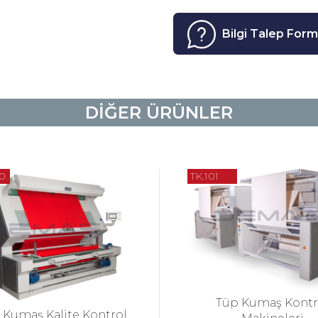
Bilgi Talep For
DİĞER ÜRÜNLER
50
TK.101
Tüp Kumaş Kontr
 Kumaş Kalite Kontrol